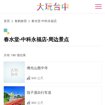
跳
到
开
主
要
首页
食购旅宿
春水堂-中科永福店
内
容
区
春水堂-中科永福店-周边景点
块
共有 196 项结果
佛光山惠中寺
845 公尺
筏子溪自行车道
862 公尺