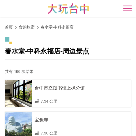
跳
到
开
主
要
首页
食购旅宿
春水堂-中科永福店
内
容
区
春水堂-中科永福店-周边景点
块
共有 196 项结果
台中市立图书馆上枫分馆
7.34 公里
宝觉寺
7.36 公里