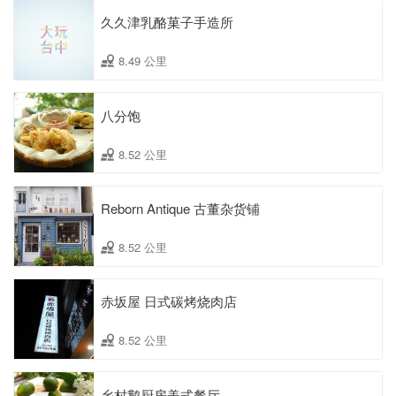
久久津乳酪菓子手造所
8.49 公里
八分饱
8.52 公里
Reborn Antique 古董杂货铺
8.52 公里
赤坂屋 日式碳烤烧肉店
8.52 公里
乡村鹅厨房美式餐厅