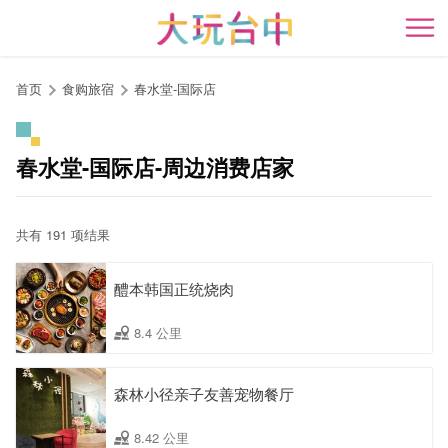
跳
到
开
主
要
首页
食购旅宿
春水堂-国际店
内
容
区
春水堂-国际店-周边消费店家
块
共有 191 项结果
醴本韩国正统烧肉
8.4 公里
森林小径亲子友善宠物餐厅
8.42 公里