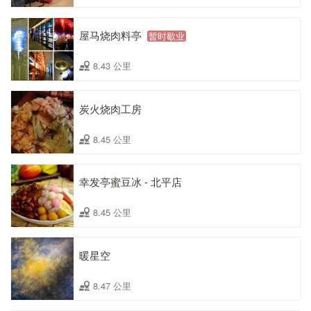
屋马烧肉料亭
暂时歇业
8.43 公里
炭火烧肉工房
8.45 公里
幸发亭蜜豆冰 - 北平店
8.45 公里
暖星空
8.47 公里