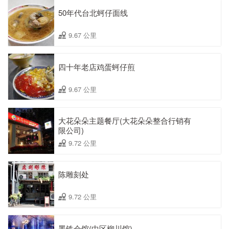
50年代台北蚵仔面线
9.67 公里
四十年老店鸡蛋蚵仔煎
9.67 公里
大花朵朵主题餐厅(大花朵朵整合行销有
限公司)
9.72 公里
陈雕刻处
9.72 公里
墨铁会馆(中区柳川馆)