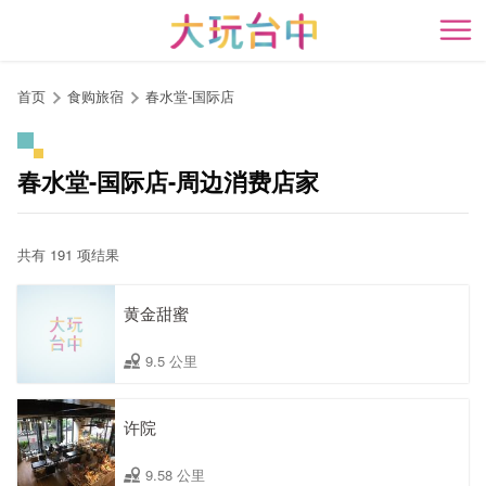
跳
到
开
主
要
首页
食购旅宿
春水堂-国际店
内
容
区
春水堂-国际店-周边消费店家
块
共有 191 项结果
黄金甜蜜
9.5 公里
许院
9.58 公里