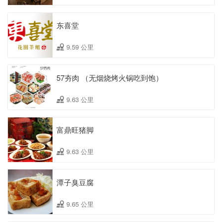
东喜堂
9.59 公里
57夯肉 （无烟烧烤火锅吃到饱）
9.63 公里
富鼎旺猪脚
9.63 公里
潭子臭豆腐
9.65 公里