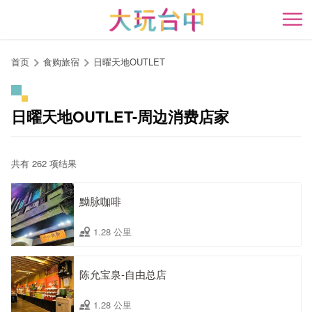
跳
到
开
主
要
首页
食购旅宿
日曜天地OUTLET
内
容
区
日曜天地OUTLET-周边消费店家
块
共有 262 项结果
黝脉咖啡
1.28 公里
陈允宝泉-自由总店
1.28 公里