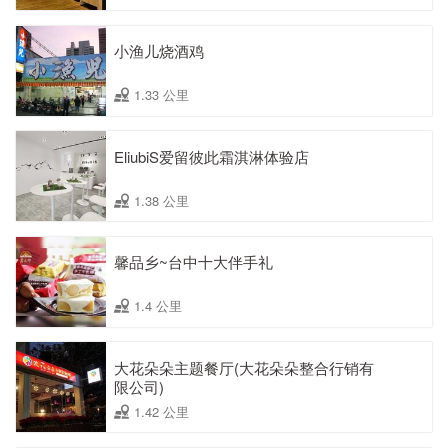
小渔儿烧酒鸡
1.33 公里
EliubiS爱留彼此霜淇淋体验店
1.38 公里
馨品乡~台中十大伴手礼
1.4 公里
大花朵朵主题餐厅(大花朵朵整合行销有
限公司)
1.42 公里