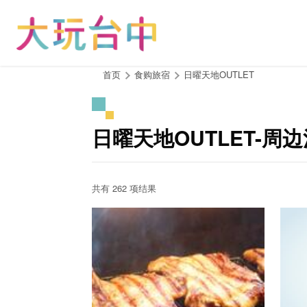
跳
到
主
要
内
:::
首页
食购旅宿
日曜天地OUTLET
容
区
块
日曜天地OUTLET-周
共有 262 项结果