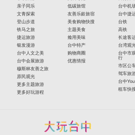
亲子同乐
低碳旅馆
台中机
文青探索
友善乐龄旅宿
台中捷
登山步道
美食购物快搜
台铁
铁马之旅
主题美食
高铁
捷运旅游
飨用美味
长途客
银发漫游
台中特产
台湾观
台中人文之美
购物商圈
台中市观
行
台中会展旅游
优惠情报
市区公
穆斯林友善之旅
驾车旅
原民观光
台中YouB
更多主题旅游
租车快
更多好玩游程