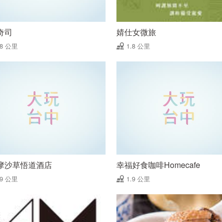
奇司
婧仕女微旅
78 公里
1.8 公里
摩沙草悟道酒店
幸福好食咖啡Homecafe
89 公里
1.9 公里