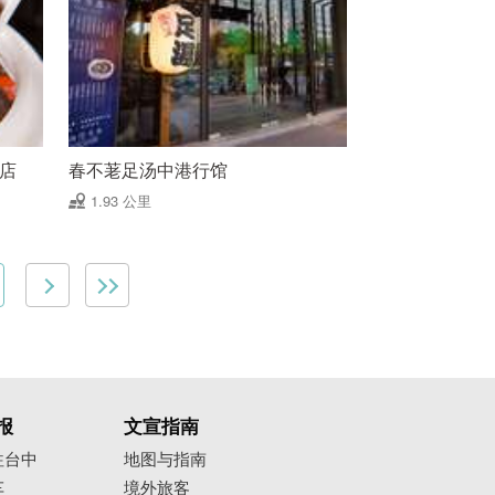
益店
春不荖足汤中港行馆
1.93 公里
报
文宣指南
往台中
地图与指南
车
境外旅客