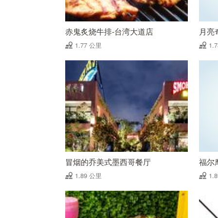
赤鬼炙烧牛排-台湾大道店
月亮
1.77 公里
1.
冒烟的乔美式墨西哥餐厅
福尔
1.89 公里
1.