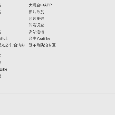
场
大玩台中APP
运
影片欣赏
照片集锦
问卷调查
运
友站连结
光巴士
台中YouBike
光公车/台湾好
登革热防治专区
车
游
ike
搜