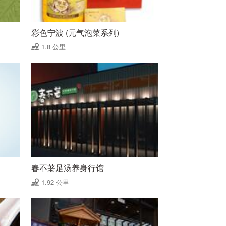
彩色宁波 (元气泡菜系列)
1.8 公里
春不荖足汤养身行馆
1.92 公里