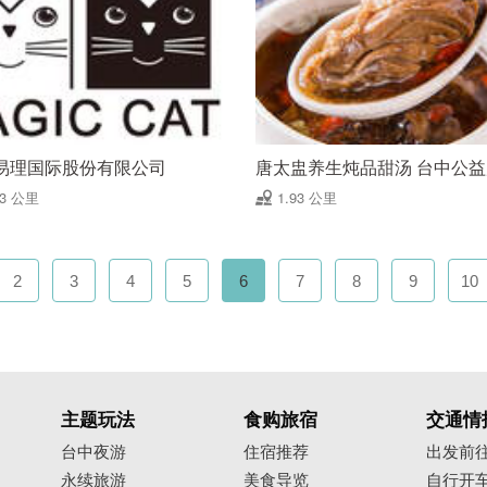
易理国际股份有限公司
唐太盅养生炖品甜汤 台中公
93 公里
1.93 公里
2
3
4
5
6
7
8
9
10
主题玩法
食购旅宿
交通情
台中夜游
住宿推荐
出发前
永续旅游
美食导览
自行开