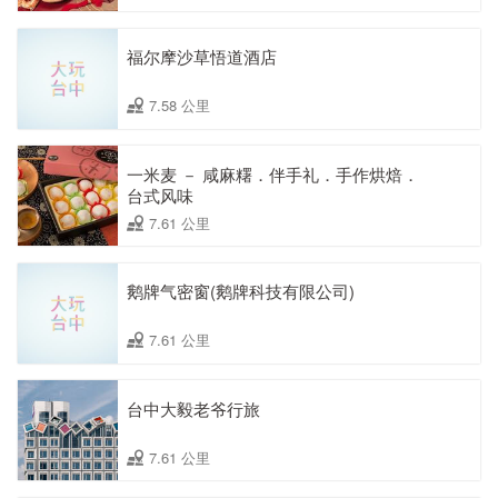
福尔摩沙草悟道酒店
7.58 公里
一米麦 － 咸麻糬．伴手礼．手作烘焙．
台式风味
7.61 公里
鹅牌气密窗(鹅牌科技有限公司)
7.61 公里
台中大毅老爷行旅
7.61 公里