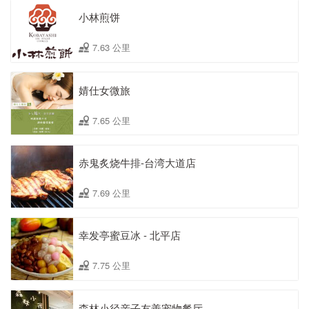
小林煎饼
7.63 公里
婧仕女微旅
7.65 公里
赤鬼炙烧牛排-台湾大道店
7.69 公里
幸发亭蜜豆冰 - 北平店
7.75 公里
森林小径亲子友善宠物餐厅