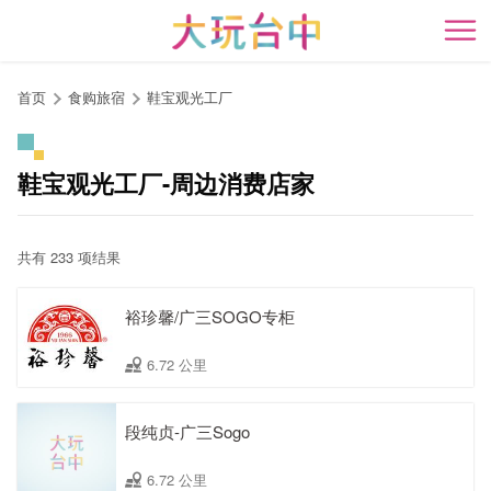
跳
到
开
主
要
首页
食购旅宿
鞋宝观光工厂
内
容
区
鞋宝观光工厂-周边消费店家
块
共有 233 项结果
裕珍馨/广三SOGO专柜
6.72 公里
段纯贞-广三Sogo
6.72 公里