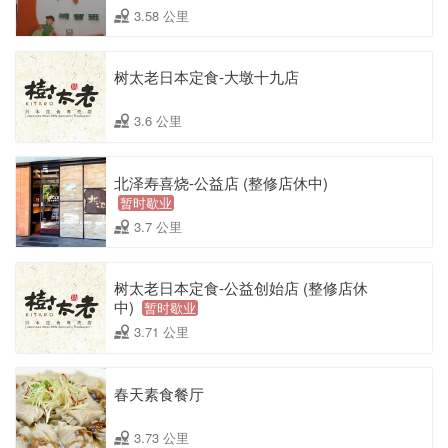
3.58 公里
树太老日本定食-大墩十九店
3.6 公里
北泽寿喜烧-公益店 (整修店休中)
暂时歇业
3.7 公里
树太老日本定食-公益创始店 (整修店休
中)
暂时歇业
3.71 公里
春天素食餐厅
3.73 公里