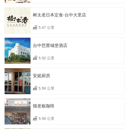
树太老日本定食-台中大里店
5.47 公里
台中芭蕾城堡酒店
5.52 公里
安妮厨房
5.59 公里
猫老板咖啡
5.59 公里