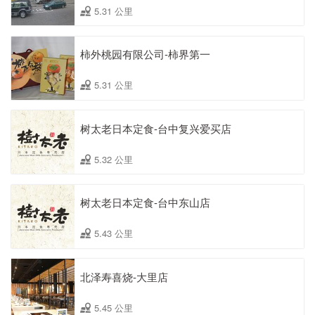
5.31 公里
柿外桃园有限公司-柿界第一
5.31 公里
树太老日本定食-台中复兴爱买店
5.32 公里
树太老日本定食-台中东山店
5.43 公里
北泽寿喜烧-大里店
5.45 公里