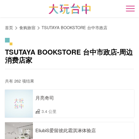
跳
到
开
主
要
首页
食购旅宿
TSUTAYA BOOKSTORE 台中市政店
内
容
区
TSUTAYA BOOKSTORE 台中市政店-周边
块
消费店家
共有 262 项结果
月亮奇司
3.4 公里
EliubiS爱留彼此霜淇淋体验店