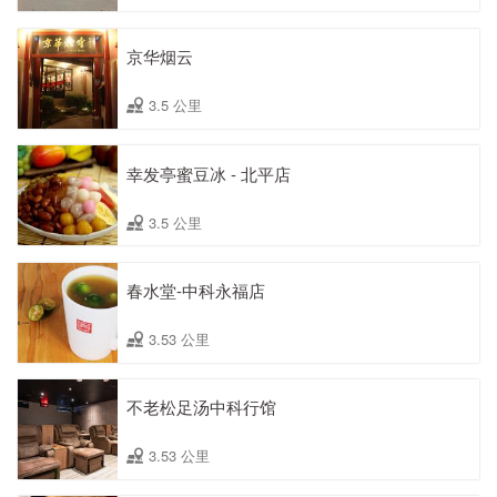
京华烟云
3.5 公里
幸发亭蜜豆冰 - 北平店
3.5 公里
春水堂-中科永福店
3.53 公里
不老松足汤中科行馆
3.53 公里