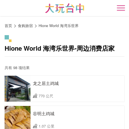
跳
到
开
主
要
首页
食购旅宿
Hione World 海湾乐世界
内
容
区
Hione World 海湾乐世界-周边消费店家
块
共有 98 项结果
龙之居土鸡城
770 公尺
谷明土鸡城
1.07 公里