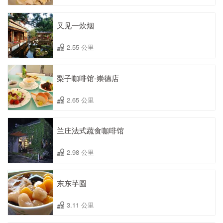
又见一炊烟
2.55 公里
梨子咖啡馆-崇德店
2.65 公里
兰庄法式蔬食咖啡馆
2.98 公里
东东芋圆
3.11 公里