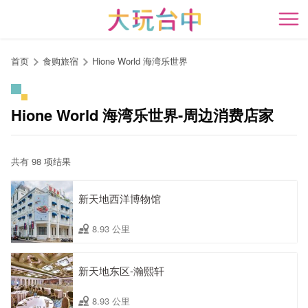
跳
到
开
主
要
首页
食购旅宿
Hione World 海湾乐世界
内
容
区
Hione World 海湾乐世界-周边消费店家
块
共有 98 项结果
新天地西洋博物馆
8.93 公里
新天地东区-瀚熙轩
8.93 公里