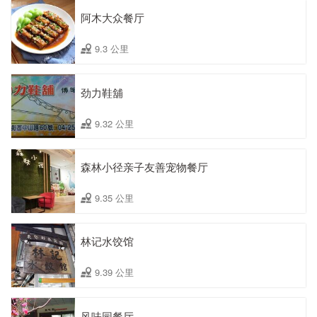
阿木大众餐厅
9.3 公里
劲力鞋舖
9.32 公里
森林小径亲子友善宠物餐厅
9.35 公里
林记水饺馆
9.39 公里
风味园餐厅