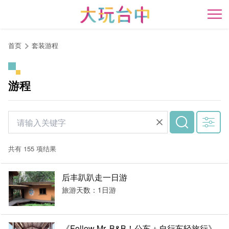
跳
到
开
主
要
首页
套装游程
内
容
区
游程
块
共有 155 项结果
后丰趴趴走一日游
旅游天数：1日游
《Follow Mr. B&B！公车＋自行车轻旅行》-