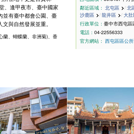
教堂、逢甲夜市、臺中國家
鄰近區域：
北屯區
/
北
內並有臺中都會公園、臺
沙鹿區
/
龍井區
/
大肚
人文與自然發展並重。
行政單位：
臺中市西屯區
電話：
04-22556333
心蘭、蝴蝶蘭、非洲菊)、香
官方網站：
西屯區區公所