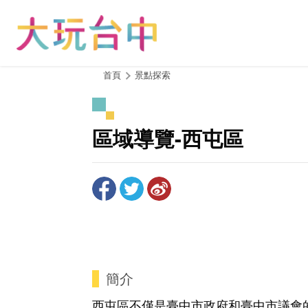
跳
到
主
要
內
:::
首頁
景點探索
容
區
塊
區域導覽-西屯區
簡介
西屯區不僅是臺中市政府和臺中市議會