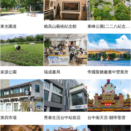
東光園道
賴高山藝術紀念館
東峰公園(二二八紀念公園)
泉源公園
瑞成書局
帝國製糖廠臺中營業所
第四市場
秀泰生活台中站前店
台中南天宮-關帝聖君