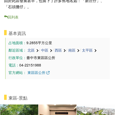
由於此區發展甚早，也留下了許多舊地名如：「新庄仔」、
「石頭攤仔」。
回列表
基本資訊
占地面積：
9.2855平方公里
鄰近區域：
北區
/
中區
/
西區
/
南區
/
太平區
行政單位：
臺中市東區區公所
電話：
04-22151988
官方網站：
東區區公所
東區-景點