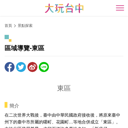
跳
到
開
主
要
首頁
景點探索
內
容
區
區域導覽-東區
塊
東區
簡介
在二次世界大戰後，臺中由中華民國政府接收後，將原來臺中
州下的臺中市所屬的曙町、花園町…等地合併成立「東區」。