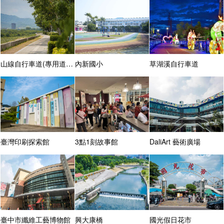
山線自行車道(專用道路段)
內新國小
草湖溪自行車道
臺灣印刷探索館
3點1刻故事館
DaliArt 藝術廣場
臺中市纖維工藝博物館
興大康橋
國光假日花市