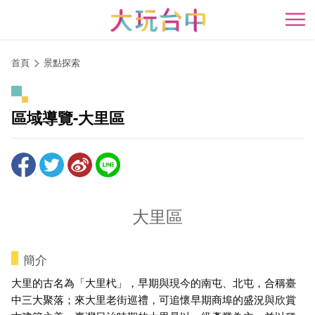
跳
到
開
主
要
首頁
景點探索
內
容
區
區域導覽-大里區
塊
大里區
簡介
大里的古名為「大里杙」，早期與現今的南屯、北屯，合稱臺
中三大聚落；來大里老街巡禮，可追懷早期商埠的盛況與欣賞