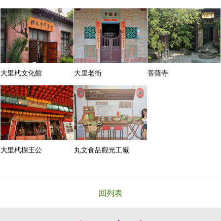
大里杙文化館
大里老街
菩薩寺
大里杙樹王公
丸文食品觀光工廠
回列表