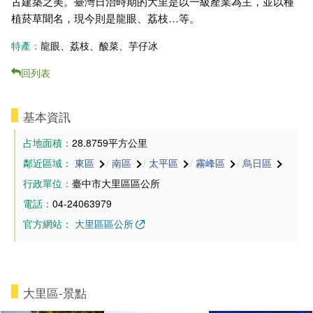
古建築之美。臺灣日治時期的大里是以一級產業為主，並以種
植菸草聞名，現今則是龍眼、荔枝…等。
特產：
龍眼、荔枝、酸菜、芋仔冰
回列表
基本資訊
占地面積：
28.8759平方公里
鄰近區域：
東區
/
南區
/
太平區
/
霧峰區
/
烏日區
行政單位：
臺中市大里區區公所
電話：
04-24063979
官方網站：
大里區區公所
大里區-景點