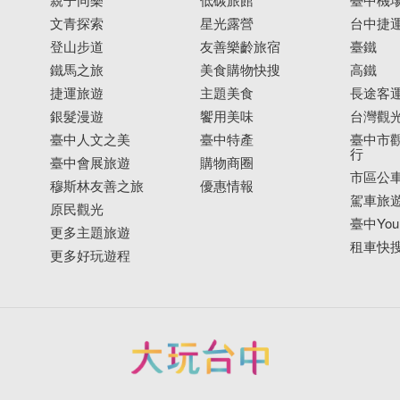
文青探索
星光露營
台中捷
登山步道
友善樂齡旅宿
臺鐵
鐵馬之旅
美食購物快搜
高鐵
捷運旅遊
主題美食
長途客
銀髮漫遊
饗用美味
台灣觀
臺中人文之美
臺中特產
臺中市觀
行
臺中會展旅遊
購物商圈
市區公
穆斯林友善之旅
優惠情報
駕車旅
原民觀光
臺中YouB
更多主題旅遊
租車快
更多好玩遊程