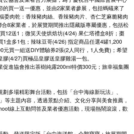
節的買一送一優惠，並由2家業者參展，包括螞蟻來了
；福委肉乾：香辣豬肉絲、香辣豬肉片、杏仁芝麻脆豬肉
則聯合8家業者，於展覽期間推出隱藏版專屬優惠，包括松
，買12送1；微笑天使烘焙坊(4/24) 果仁塔禮盒8折；棗
)買1盒多1包；辣味豆哥(4/26) 指定商品任選4罐1,200
400元買一組送DIY體驗券2張(2人同行，1人免費)；希望
品皇膠(4/27)買極品皇膠送皇膠雞湯一包。
促進協會推出茶樹純露200ml特價300元；旅幸福集團
規劃多場精彩舞台活動，包括「台中海線新玩法」、
南」等主題內容，透過景點介紹、文化分享與美食推薦，
hoot線上互動問答及業者優惠活動，現場熱鬧滾滾，歡
活動，發送限定版「台中海洋館」企鵝寶寶；旅展期間