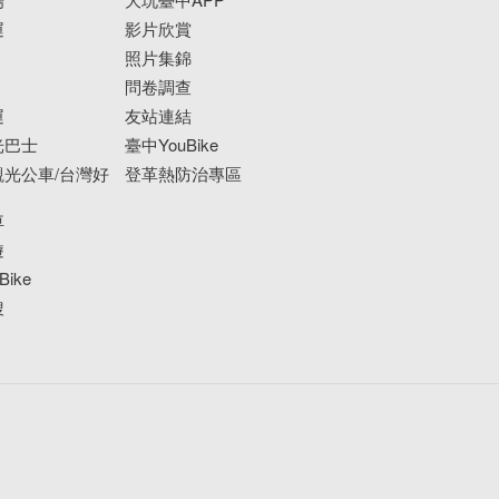
運
影片欣賞
照片集錦
問卷調查
運
友站連結
光巴士
臺中YouBike
光公車/台灣好
登革熱防治專區
車
遊
ike
搜