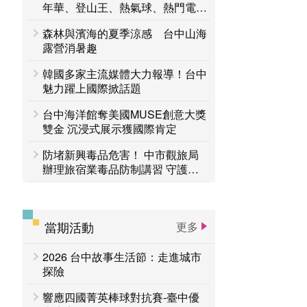
台中活動
年華、登山王、熱氣球、熱門電影
賞花專區
接力登場 一路玩到8月底
森林與濱海的夏季涼感 台中山海
主題遊程
台中国家歌剧院
露營消暑趣
韓國多家主流媒體大力報導！台中
魅力躍上國際掀話題
台中海洋館奪美國MUSE創意大獎
雙金 沉浸式展示獲國際肯定
防堵新興毒品危害！ 中市觀旅局
辦理旅宿業毒品防制講習 守護旅
客安全
當期活動
更多
2026 台中故事生活節：走進城市
探險
響應四國菁英棒球對抗賽-臺中優