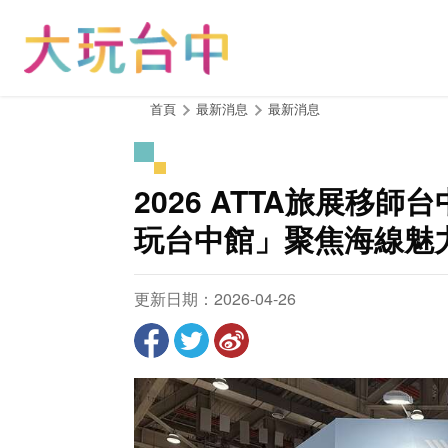
跳
到
主
要
內
:::
首頁
最新消息
最新消息
容
區
塊
2026 ATTA旅展移
玩台中館」聚焦海線魅
更新日期：2026-04-26