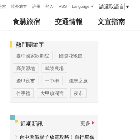
請選取語言
▼
檢索
境外旅客
註冊
登入
RSS
Language
食購旅宿
交通情報
文宣指南
熱門關鍵字
:::
臺中國家歌劇院
國際花毯節
高美濕地
武陵農場
逢甲夜市
一中街
鐵馬之旅
伴手禮
大甲鎮瀾宮
夜市
高美濕地高美野生動物保護區
臺中公園
優惠情報
太陽餅
近期新訊
更多
大玩台中
登山步道專區
台中暑假親子放電攻略！自行車嘉