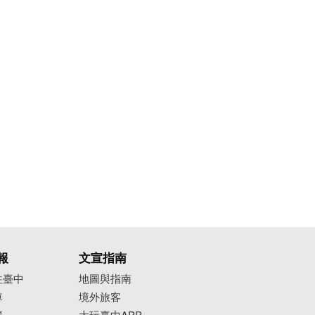
報
文宣指南
往臺中
地圖與指南
車
境外旅客
場
大玩臺中APP