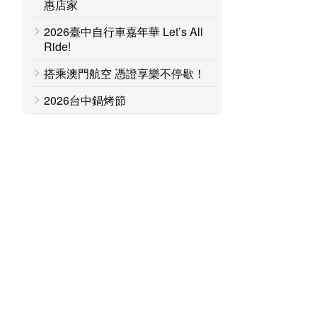
惠店家
2026臺中自行車嘉年華 Let’s All
Ride!
搭乘澳門航空 憑證享樂不停歇！
2026台中鍋烤節