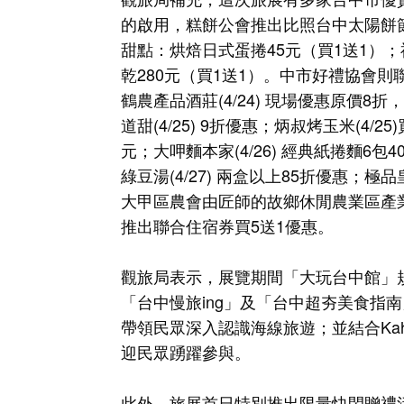
的啟用，糕餅公會推出比照台中太陽餅
甜點：烘焙日式蛋捲45元（買1送1）
乾280元（買1送1）。中市好禮協會
鶴農產品酒莊(4/24) 現場優惠原價8折
道甜(4/25) 9折優惠；炳叔烤玉米(4/25
元；大呷麵本家(4/26) 經典紙捲麵6包
綠豆湯(4/27) 兩盒以上85折優惠；極
大甲區農會由匠師的故鄉休閒農業區產業
推出聯合住宿券買5送1優惠。
觀旅局表示，展覽期間「大玩台中館」
「台中慢旅ing」及「台中超夯美食指
帶領民眾深入認識海線旅遊；並結合Ka
迎民眾踴躍參與。
此外，旅展首日特別推出限量快閃贈禮