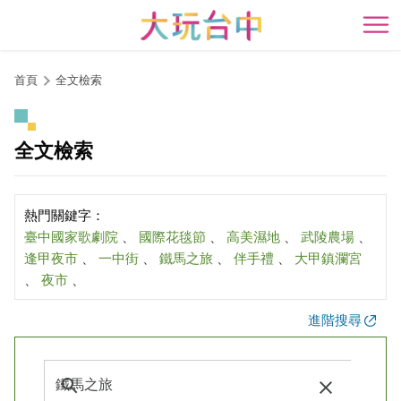
跳
到
開
主
要
首頁
全文檢索
內
容
區
全文檢索
塊
熱門關鍵字：
臺中國家歌劇院
、
國際花毯節
、
高美濕地
、
武陵農場
、
逢甲夜市
、
一中街
、
鐵馬之旅
、
伴手禮
、
大甲鎮瀾宮
、
夜市
、
進階搜尋