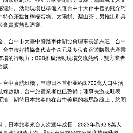
感連結。活動現場也準備入選台中十大伴手禮的熊介巧
中特色茶點如檸檬蛋糕、太陽餅、梨山茶，另推出別具
與會貴賓熱烈迴響。
全、台中市大臺中腳踏車休閒協會理事長游志旺、台中
、台中市好禮協會代表李森元及多位食宿遊購觀光產業
市場的行動力；B2B推廣活動現場交流熱絡，雙方業者
洽談。
台中直航班機，串聯日本首都圈約3,700萬人口生活
航線啟動，台中旅宿業者也已整備；理事長游志旺表
面洽，期待日本旅客能在台中美麗的鐵馬路線上，悠閒
日本旅客來台人次逐年成長，2023年為92.8萬人
25年更高達148萬人次，顯示台日觀光交流熱度持續升溫。