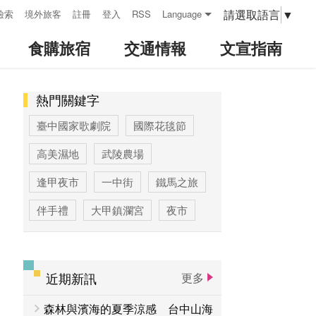
請選取語言
▼
檢索
境外旅客
註冊
登入
RSS
Language
食購旅宿
交通情報
文宣指南
熱門關鍵字
:::
臺中國家歌劇院
國際花毯節
高美濕地
武陵農場
逢甲夜市
一中街
鐵馬之旅
伴手禮
大甲鎮瀾宮
夜市
高美濕地高美野生動物保護區
臺中公園
優惠情報
太陽餅
近期新訊
更多
大玩台中
登山步道專區
森林與濱海的夏季涼感 台中山海