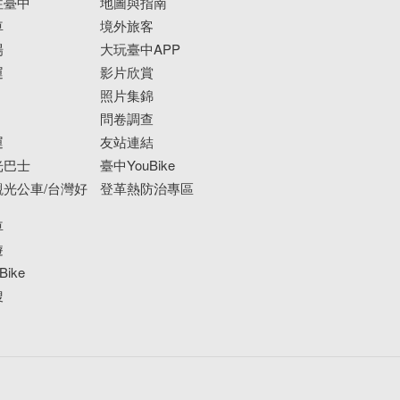
往臺中
地圖與指南
車
境外旅客
場
大玩臺中APP
運
影片欣賞
照片集錦
問卷調查
運
友站連結
光巴士
臺中YouBike
光公車/台灣好
登革熱防治專區
車
遊
ike
搜