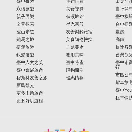
臺中夜遊
住宿推薦
出發前
永續旅遊
美食導覽
自行開
親子同樂
低碳旅館
臺中機
文青探索
星光露營
台中捷
登山步道
友善樂齡旅宿
臺鐵
鐵馬之旅
美食購物快搜
高鐵
捷運旅遊
主題美食
長途客
銀髮漫遊
饗用美味
台灣觀
臺中人文之美
臺中特產
臺中市觀
行
臺中會展旅遊
購物商圈
市區公
穆斯林友善之旅
優惠情報
駕車旅
原民觀光
臺中YouB
更多主題旅遊
租車快
更多好玩遊程