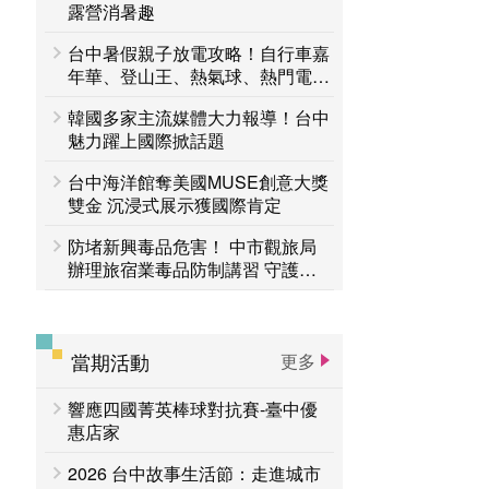
台中活動
露營消暑趣
賞花專區
台中暑假親子放電攻略！自行車嘉
主題遊程
台中国家歌剧院
年華、登山王、熱氣球、熱門電影
接力登場 一路玩到8月底
韓國多家主流媒體大力報導！台中
魅力躍上國際掀話題
台中海洋館奪美國MUSE創意大獎
雙金 沉浸式展示獲國際肯定
防堵新興毒品危害！ 中市觀旅局
辦理旅宿業毒品防制講習 守護旅
客安全
當期活動
更多
響應四國菁英棒球對抗賽-臺中優
惠店家
2026 台中故事生活節：走進城市