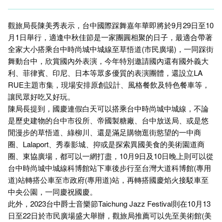
觀旅局長陳美秀表示，台中國際踩舞嘉年華即將於9月29日至10
月1日舉行，適逢中秋佳節是一家團圓相聚的日子，最適合帶著
全家大小搭乘台中時尚城中城線至草悟道(市民廣場)，一同踩街
舞動台中，欣賞國內外表演，今年特別邀請國內還有國外義大
利、菲律賓、印尼、日本等眾多優質的表演團體，還設立LA
RUE主題市集，現場安排原創設計、風格餐飲及特色餐車等，
讓民眾好吃又好玩。
陳局長提到，國慶連假白天可以搭乘台中時尚城中城線，不論
是歷史建物的台中市役所、帝國製糖廠、台中放送局、或是悠
閒漫步的草悟道、綠柳川、還是滿足購物逛街慾望的一中商
圈、Lalaport、秀泰影城、抑或是探索異國美食的美術園道商
圈、東協廣場，都可以一網打盡，10月9日及10日晚上則可以從
台中時尚城中城線科博館站下車後步行至台灣大道科博館(專用
道)站轉搭公車至市政府(專用道)站，再轉搭國慶焰火接駁車至
中央公園，一同慶祝國慶。
此外，2023台中爵士音樂節Taichung Jazz Festival則在10月13
日至22日於市民廣場盛大舉辦，觀旅局推薦可以先至美術館(美