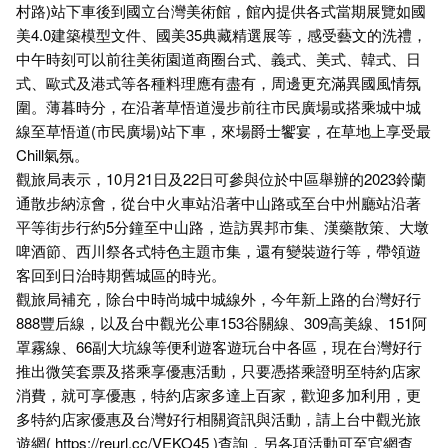
村路)站下車後到國立台灣美術館，館內提供各式當期展覽如國
美4.0建築模型文件、國美35典藏精選展等，感受藝文的洗禮，
中午時刻可以前往美術園道商圈台式、義式、美式、韓式、日
式、歐式及港式等各種料理應有盡有，周邊更充滿異國風情氛
圍。薄暮時分，在沿著草悟道漫步前往市民廣場或搭乘城中城
線至草悟道(市民廣場)站下車，來場爵士饗宴，在草地上享受最
Chill氣氛。
觀旅局表示，10月21日及22日可參與位於中區舉辦的2023鈴蘭
通散步納涼會，從台中火車站沿著中山路或至台中州廳站沿著
平等街步行約5分鐘至中山路，造訪異邦市集、漢藥散策、大墩
啤酒節、西川祭各式特色主題市集，還有變裝遊行等，帶領遊
客回到日治時期舊城區的時光。
觀旅局補充，除台中時尚城中城線外，今年新上路的台灣好行
888豐后線，以及台中觀光公車153谷關線、309高美線、151阿
罩霧線、66副大坑線等便利遊客遊玩台中各區，現在台灣好行
推出微笑套票及搭乘享優惠活動，只要憑搭乘證明至特約店家
消費，就可享優惠，特約店家多達上百家，歡迎多加利用，更
多特約店家優惠及台灣好行相關資訊與活動，請上台中觀光旅
遊網(
https://reurl.cc/VEKO45 )查詢，另各項活動可至官網查