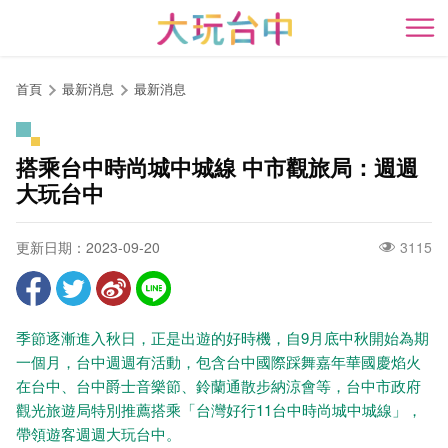
跳
到
開
主
要
首頁
最新消息
最新消息
內
容
區
搭乘台中時尚城中城線 中市觀旅局：週週
塊
大玩台中
更新日期：2023-09-20
3115
季節逐漸進入秋日，正是出遊的好時機，自9月底中秋開始為期
一個月，台中週週有活動，包含台中國際踩舞嘉年華國慶焰火
在台中、台中爵士音樂節、鈴蘭通散步納涼會等，台中市政府
觀光旅遊局特別推薦搭乘「台灣好行11台中時尚城中城線」，
帶領遊客週週大玩台中。