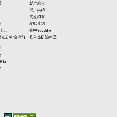
運
影片欣賞
照片集錦
問卷調查
運
友站連結
光巴士
臺中YouBike
光公車/台灣好
登革熱防治專區
車
遊
ike
搜