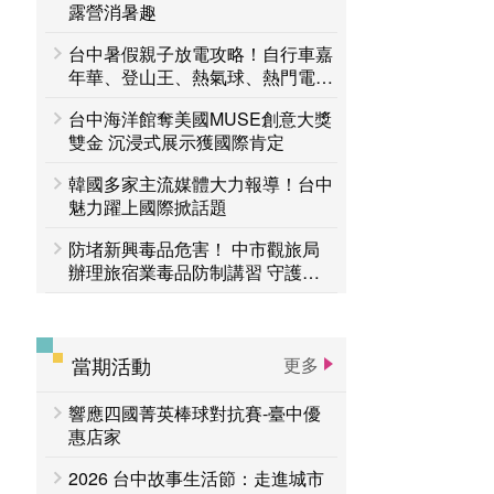
台中活動
露營消暑趣
賞花專區
台中暑假親子放電攻略！自行車嘉
主題遊程
台中国家歌剧院
年華、登山王、熱氣球、熱門電影
接力登場 一路玩到8月底
台中海洋館奪美國MUSE創意大獎
雙金 沉浸式展示獲國際肯定
韓國多家主流媒體大力報導！台中
魅力躍上國際掀話題
防堵新興毒品危害！ 中市觀旅局
辦理旅宿業毒品防制講習 守護旅
客安全
當期活動
更多
響應四國菁英棒球對抗賽-臺中優
惠店家
2026 台中故事生活節：走進城市