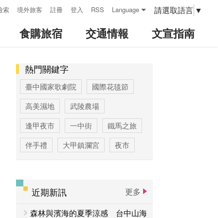
請選取語言
▼
檢索
境外旅客
註冊
登入
RSS
Language
食購旅宿
交通情報
文宣指南
熱門關鍵字
:::
臺中國家歌劇院
國際花毯節
高美濕地
武陵農場
逢甲夜市
一中街
鐵馬之旅
伴手禮
大甲鎮瀾宮
夜市
高美濕地高美野生動物保護區
臺中公園
優惠情報
太陽餅
近期新訊
更多
大玩台中
登山步道專區
森林與濱海的夏季涼感 台中山海