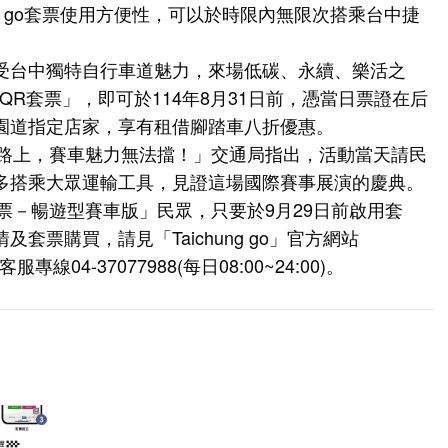
chung go套票使用方便性，可以於時限內無限次搭乘台中捷
受台中獨特自行車道魅力，來場低碳、永續、樂活之
數型QR套票」，即可於114年8月31日前，憑當日票證在后
園道指定店家，享有租借腳踏車八折優惠。
道路上，賽車魅力無法擋！」交通局指出，活動當天請民
多搭乘大眾運輸工具，見證這場國際賽事展演的慶典。
型QR套票－暢遊型賽車版」民眾，只要於9月29日前啟用套
票購買，請見「Taichung go」官方網站
專線04-37077988(每日08:00~24:00)。