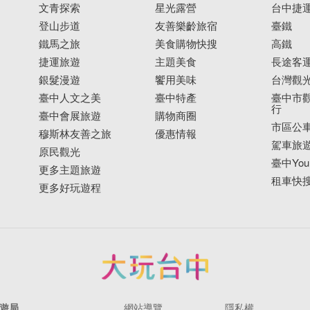
文青探索
星光露營
台中捷
登山步道
友善樂齡旅宿
臺鐵
鐵馬之旅
美食購物快搜
高鐵
捷運旅遊
主題美食
長途客
銀髮漫遊
饗用美味
台灣觀
臺中人文之美
臺中特產
臺中市觀
行
臺中會展旅遊
購物商圈
市區公
穆斯林友善之旅
優惠情報
駕車旅
原民觀光
臺中YouB
更多主題旅遊
租車快
更多好玩遊程
遊局
網站導覽
隱私權