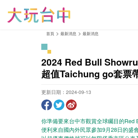
跳
到
主
要
內
:::
首頁
最新消息
最新消息
容
區
塊
2024 Red Bull Show
超值Taichung go套
更新日期：2024-09-13
你準備要來台中市觀賞全球矚目的Red Bul
便利來自國內外民眾參加9月28日的盛