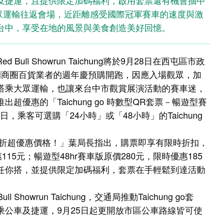
及捷運，且提供限定加碼福利，啟用套票還有機會抽中
乘大眾運輸往返會場，近距離感受國際冠軍賽車的速度與激
台中，享受在地的風景與美食創造美好回憶。
ll Showrun Taichung將於9月28日在西屯區市政
期商圈百貨業者的週年慶預購開跑，因應入場觀眾，加
搭乘大眾運輸，也讓來台中市觀賞展演活動的賽車迷，
優惠的「Taichung go 時數型QR套票－暢遊型賽
日，乘客可選購「24小時」或「48小時」的Taichung
，給你63折超優惠價格！」葉局長指出，購票即享有限時折扣，
115元；暢遊型48hr賽車版原價280元，限時優惠185
任你搭，並提供限定加碼福利，套票在手輕鬆到達活動
howrun Taichung，交通局推動Taichung go套
乘公車及捷運，9月25日起更開放市區公車路線皆可使