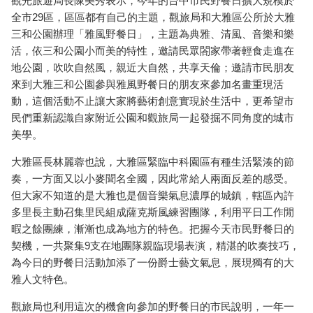
觀光旅遊局長陳美秀表示，今年的台中市民野餐日擴大規模於
全市29區，區區都有自己的主題，觀旅局和大雅區公所於大雅
三和公園辦理「雅風野餐日」，主題為典雅、清風、音樂和樂
活，依三和公園小而美的特性，邀請民眾閤家帶著輕食走進在
地公園，吹吹自然風，親近大自然，共享天倫；邀請市民朋友
來到大雅三和公園參與雅風野餐日的朋友來參加名畫重現活
動，這個活動不止讓大家將藝術創意實現於生活中，更希望市
民們重新認識自家附近公園和觀旅局一起發掘不同角度的城市
美學。
大雅區長林麗蓉也說，大雅區緊臨中科園區有種生活緊湊的節
奏，一方面又以小麥聞名全國，因此常給人兩面反差的感受。
但大家不知道的是大雅也是個音樂氣息濃厚的城鎮，轄區內許
多里長主動召集里民組成薩克斯風練習團隊，利用平日工作閒
暇之餘團練，漸漸也成為地方的特色。把握今天市民野餐日的
契機，一共聚集9支在地團隊親臨現場表演，精湛的吹奏技巧，
為今日的野餐日活動加添了一份爵士藝文氣息，展現獨有的大
雅人文特色。
觀旅局也利用這次的機會向參加的野餐日的市民說明，一年一