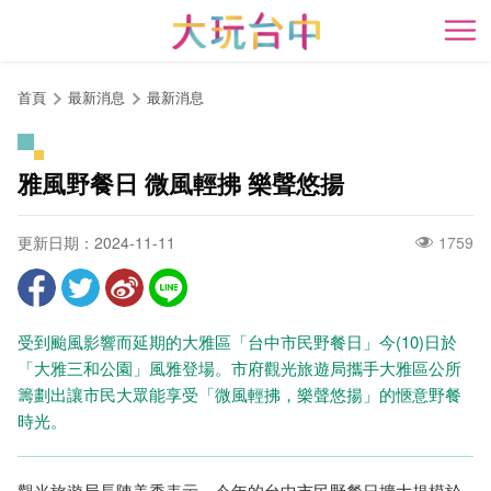
跳
到
開
主
要
首頁
最新消息
最新消息
內
容
區
雅風野餐日 微風輕拂 樂聲悠揚
塊
更新日期：2024-11-11
1759
受到颱風影響而延期的大雅區「台中市民野餐日」今(10)日於
「大雅三和公園」風雅登場。市府觀光旅遊局攜手大雅區公所
籌劃出讓市民大眾能享受「微風輕拂，樂聲悠揚」的愜意野餐
時光。