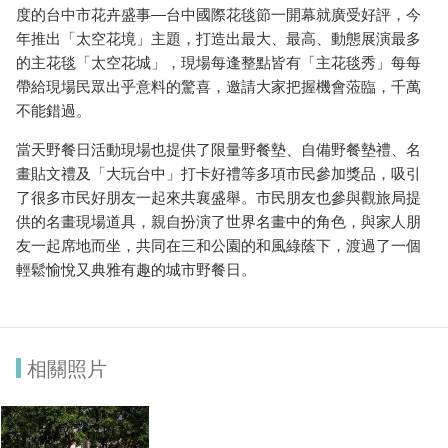
度的台中市花卉盛事―台中國際花毯節一開幕就廣受好評，今
年推出「太空花境」主題，打造出最大、最高、動態展演最多
的主花毯「太空花城」，現場每逢整點皆有「主花毯秀」每每
帶給現場民眾出乎意料的驚喜，邀請大家把握機會蒞臨，千萬
不能錯過。
當天野餐日活動現場也提供了限量野餐墊、自備野餐墊禮、名
畫貼文禮及「大玩台中」打卡好禮等多項市民參加獎品，吸引
了很多市民好朋友一起來共襄盛舉。市民朋友也參與觀旅局提
供的名畫現場道具，親自扮演了世界名畫中的角色，與家人朋
友一起席地而坐，共同在三和公園的和風綠蔭下，渡過了一個
輕鬆愉悅又典雅有趣的城市野餐日。
相關照片