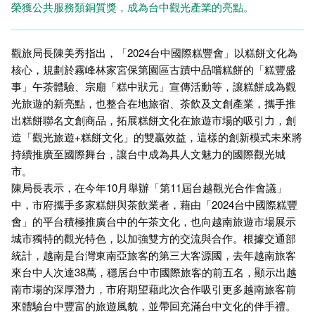
榮獲公共服務類銅質獎，成為台中觀光產業的亮點。
觀旅局長陳美秀指出，「2024台中國際糕豐會」以糕餅文化為
核心，規劃於霧峰林家宮保第園區古蹟中品嚐糕餅的「糕豐盛
事」午茶體驗、宗廟「糕中狀元」宣傳活動等，讓糕餅成為觀
光旅遊的新亮點，也整合在地旅宿、茶飲及文創產業，攜手推
出糕餅聯名文創商品，拓展糕餅文化在旅遊市場的吸引力，創
造「觀光旅遊+糕餅文化」的雙贏效益，這樣的創新模式未來將
持續推廣至國際舞台，讓台中成為具人文魅力的國際觀光城
市。
陳局長表示，在今年10月舉辦「第11屆台越觀光合作會議」
中，市府攜手多家糕餅與茶飲業者，藉由「2024台中國際糕豐
會」的平台積極推廣台中的午茶文化，也向越南旅遊市場展示
城市獨特的觀光特色，以加強雙方的交流與合作。根據交通部
統計，越南是台灣東南亞旅客的第三大客源國，去年越南旅客
來台中人次達38萬，穩居台中市國際旅客的前五名，顯示出越
南市場的深厚潛力，市府期望藉此次合作吸引更多越南旅客前
來體驗台中豐富的旅遊風貌，並帶回充滿台中文化的伴手禮。