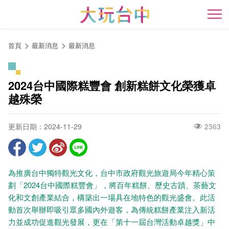
跳
到
開
主
要
首頁
最新消息
最新消息
內
容
區
2024台中國際糕豐會 創新糕餅文化榮獲卓
塊
越殊榮
更新日期：2024-11-29
2363
為推廣台中獨特觀光文化，台中市政府觀光旅遊局今年精心策
劃「2024台中國際糕豐會」，將百年糕餅、歷史古蹟、茶藝文
化和文創產業結合，構築出一場具在地特色的觀光盛會。此活
動首次舉辦即吸引眾多國內外遊客，為傳統糕餅產業注入新活
力並成功促進觀光發展，更在「第十一屆台灣活動卓越獎」中