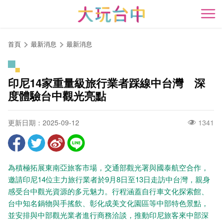
跳
到
開
主
要
首頁
最新消息
最新消息
內
容
區
印尼14家重量級旅行業者踩線中台灣 深
塊
度體驗台中觀光亮點
更新日期：2025-09-12
1341
為積極拓展東南亞旅客市場，交通部觀光署與國泰航空合作，
邀請印尼14位主力旅行業者於9月8日至13日走訪中台灣，親身
感受台中觀光資源的多元魅力。行程涵蓋自行車文化探索館、
台中知名鍋物與手搖飲、彰化成美文化園區等中部特色景點，
並安排與中部觀光業者進行商務洽談，推動印尼旅客來中部深