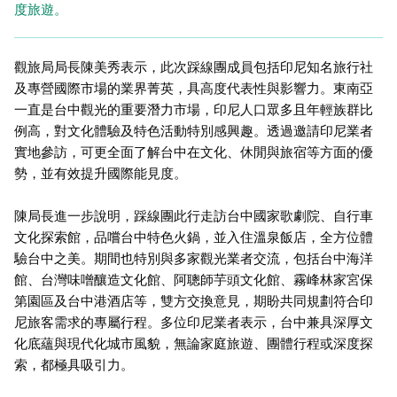
度旅遊。
觀旅局局長陳美秀表示，此次踩線團成員包括印尼知名旅行社
及專營國際市場的業界菁英，具高度代表性與影響力。東南亞
一直是台中觀光的重要潛力市場，印尼人口眾多且年輕族群比
例高，對文化體驗及特色活動特別感興趣。透過邀請印尼業者
實地參訪，可更全面了解台中在文化、休閒與旅宿等方面的優
勢，並有效提升國際能見度。
陳局長進一步說明，踩線團此行走訪台中國家歌劇院、自行車
文化探索館，品嚐台中特色火鍋，並入住溫泉飯店，全方位體
驗台中之美。期間也特別與多家觀光業者交流，包括台中海洋
館、台灣味噌釀造文化館、阿聰師芋頭文化館、霧峰林家宮保
第園區及台中港酒店等，雙方交換意見，期盼共同規劃符合印
尼旅客需求的專屬行程。多位印尼業者表示，台中兼具深厚文
化底蘊與現代化城市風貌，無論家庭旅遊、團體行程或深度探
索，都極具吸引力。