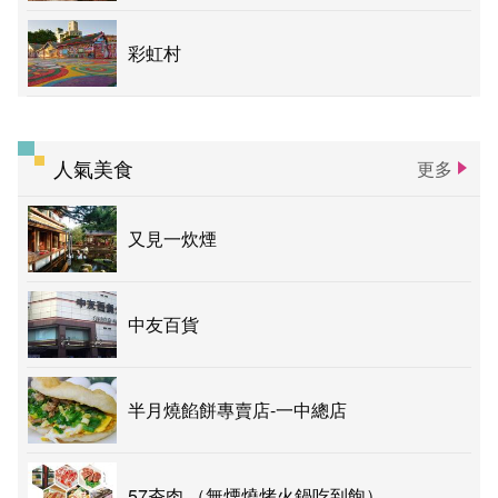
彩虹村
人氣美食
更多
又見一炊煙
中友百貨
半月燒餡餅專賣店-一中總店
57夯肉 （無煙燒烤火鍋吃到飽）