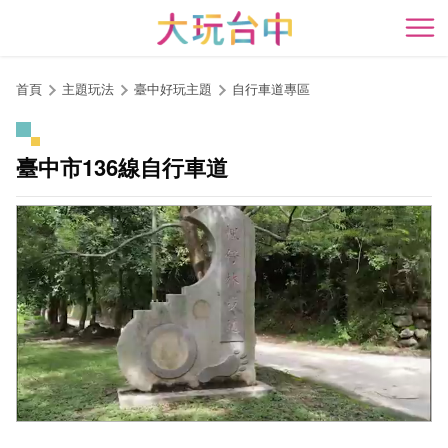
跳
到
開
主
要
首頁
主題玩法
臺中好玩主題
自行車道專區
內
容
區
臺中市136線自行車道
塊