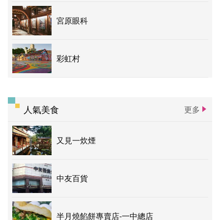
宮原眼科
彩虹村
人氣美食
更多
又見一炊煙
中友百貨
半月燒餡餅專賣店-一中總店