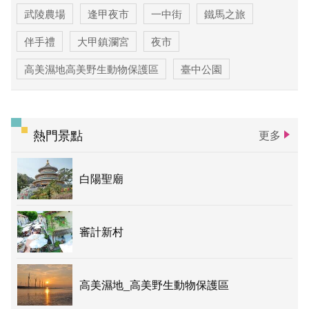
武陵農場
逢甲夜市
一中街
鐵馬之旅
伴手禮
大甲鎮瀾宮
夜市
高美濕地高美野生動物保護區
臺中公園
優惠情報
太陽餅
大玩台中
登山步道專區
台中活動
賞花專區
主題遊程
熱門景點
更多
台中国家歌剧院
白陽聖廟
審計新村
高美濕地_高美野生動物保護區