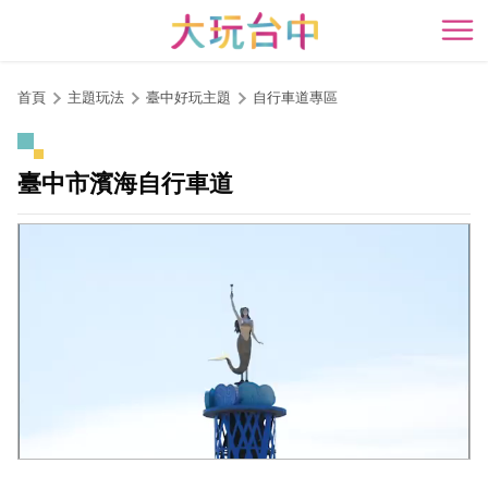
跳
到
開
主
要
首頁
主題玩法
臺中好玩主題
自行車道專區
內
容
區
臺中市濱海自行車道
塊