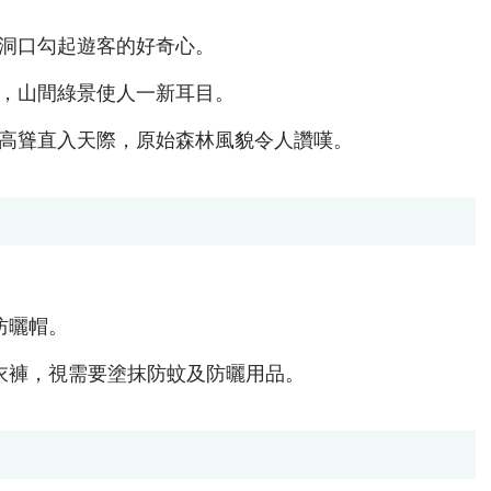
洞口勾起遊客的好奇心。
，山間綠景使人一新耳目。
高聳直入天際，原始森林風貌令人讚嘆。
防曬帽。
衣褲，視需要塗抹防蚊及防曬用品。