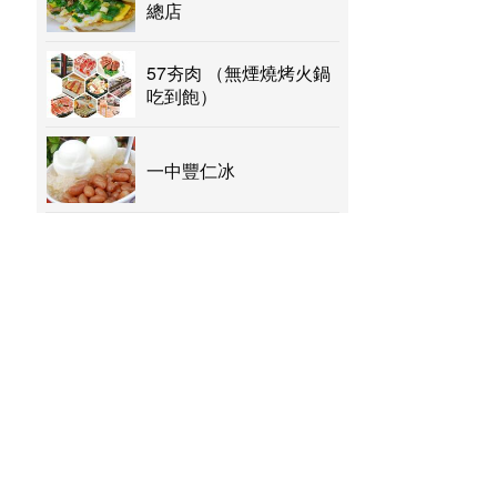
總店
57夯肉 （無煙燒烤火鍋
吃到飽）
一中豐仁冰