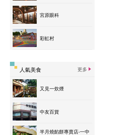
宮原眼科
彩虹村
人氣美食
更多
又見一炊煙
中友百貨
半月燒餡餅專賣店-一中