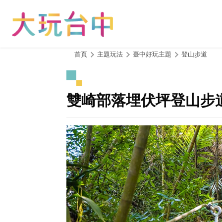
跳
到
主
要
內
:::
首頁
主題玩法
臺中好玩主題
登山步道
容
區
塊
雙崎部落埋伏坪登山步