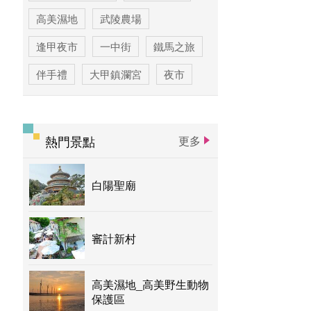
高美濕地
武陵農場
逢甲夜市
一中街
鐵馬之旅
伴手禮
大甲鎮瀾宮
夜市
高美濕地高美野生動物保護區
臺中公園
優惠情報
太陽餅
熱門景點
更多
大玩台中
登山步道專區
白陽聖廟
台中活動
賞花專區
主題遊程
台中国家歌剧院
審計新村
高美濕地_高美野生動物
保護區