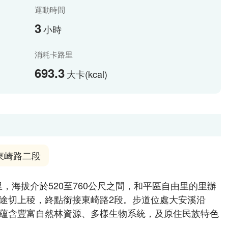
運動時間
3
小時
消耗卡路里
693.3
大卡(kcal)
東崎路二段
里，海拔介於520至760公尺之間，和平區自由里的里辦
途切上稜，終點銜接東崎路2段。步道位處大安溪沿
蘊含豐富自然林資源、多樣生物系統，及原住民族特色