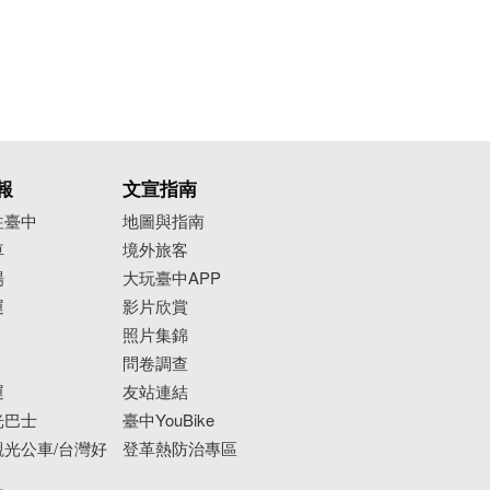
報
文宣指南
往臺中
地圖與指南
車
境外旅客
場
大玩臺中APP
運
影片欣賞
照片集錦
問卷調查
運
友站連結
光巴士
臺中YouBike
光公車/台灣好
登革熱防治專區