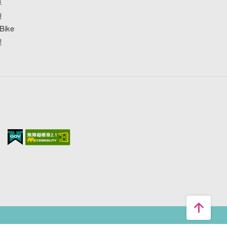
車
遊
ike
搜