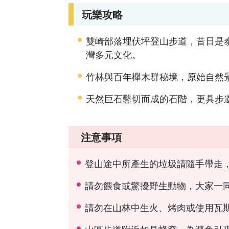
玩樂攻略
雙崎部落埋伏坪登山步道，昔日是
灣多元文化。
竹林與百年櫸木群秘境，原始自然
天然巨石鑿切而成的石階，更具步
注意事項
登山途中所產生的垃圾請隨手帶走
請勿餵食或驚擾野生動物，大家一
請勿在山林中生火、烤肉或使用瓦
山區步道附近如見蜂窩，為避免引