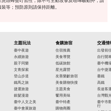
服裝等；預防原則請保持距離。
主題玩法
食購旅宿
交通情
臺中夜遊
住宿推薦
出發前
永續旅遊
美食導覽
自行開
親子同樂
低碳旅館
臺中機
文青探索
星光露營
台中捷
登山步道
友善樂齡旅宿
臺鐵
鐵馬之旅
美食購物快搜
高鐵
捷運旅遊
主題美食
長途客
銀髮漫遊
饗用美味
台灣觀
臺中人文之美
臺中特產
臺中市觀
行
臺中會展旅遊
購物商圈