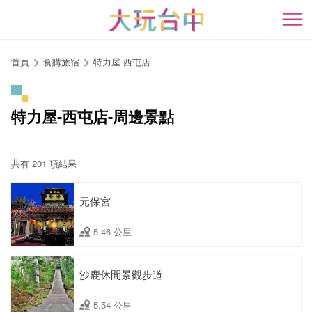
跳
到
開
主
要
首頁
食購旅宿
特力屋-西屯店
內
容
區
特力屋-西屯店-周邊景點
塊
共有 201 項結果
元保宮
5.46 公里
沙鹿休閒景觀步道
5.54 公里