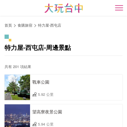
跳
到
開
主
要
首頁
食購旅宿
特力屋-西屯店
內
容
區
特力屋-西屯店-周邊景點
塊
共有 201 項結果
戰車公園
5.92 公里
望高寮夜景公園
5.94 公里