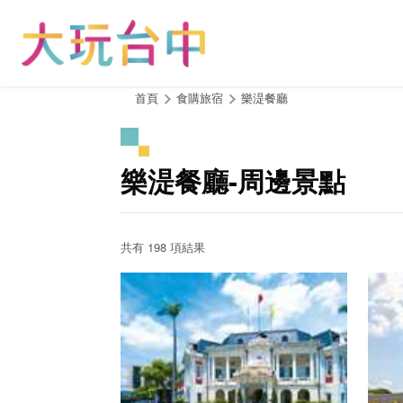
跳
到
主
要
內
:::
首頁
食購旅宿
樂湜餐廳
容
區
塊
樂湜餐廳-周邊景點
共有 198 項結果