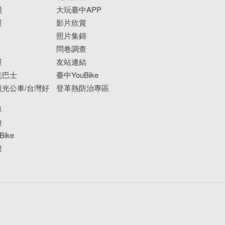
場
大玩臺中APP
運
影片欣賞
照片集錦
問卷調查
運
友站連結
光巴士
臺中YouBike
光公車/台灣好
登革熱防治專區
車
遊
ike
搜