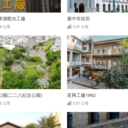
啤酒觀光工廠
臺中市役所
46 公里
3.47 公里
公園(二二八紀念公園)
富興工廠1962
52 公里
3.57 公里