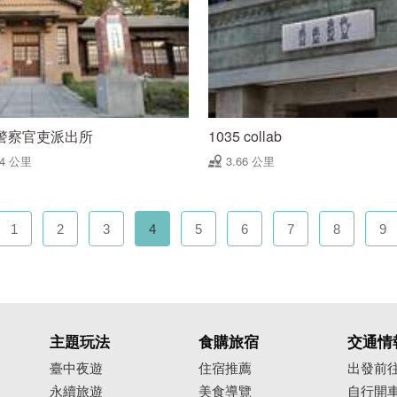
警察官吏派出所
1035 collab
64 公里
3.66 公里
1
2
3
4
5
6
7
8
9
主題玩法
食購旅宿
交通情
臺中夜遊
住宿推薦
出發前
永續旅遊
美食導覽
自行開