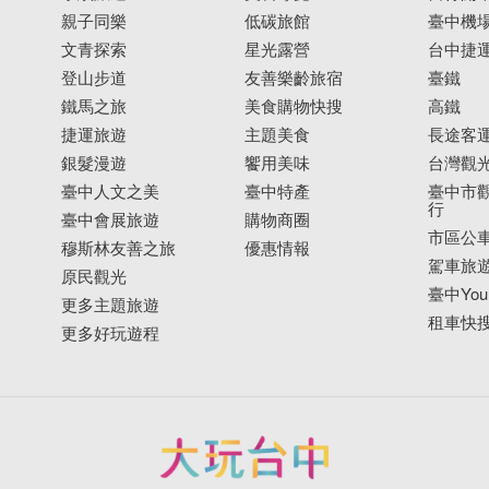
親子同樂
低碳旅館
臺中機
文青探索
星光露營
台中捷
登山步道
友善樂齡旅宿
臺鐵
鐵馬之旅
美食購物快搜
高鐵
捷運旅遊
主題美食
長途客
銀髮漫遊
饗用美味
台灣觀
臺中人文之美
臺中特產
臺中市觀
行
臺中會展旅遊
購物商圈
市區公
穆斯林友善之旅
優惠情報
駕車旅
原民觀光
臺中YouB
更多主題旅遊
租車快
更多好玩遊程