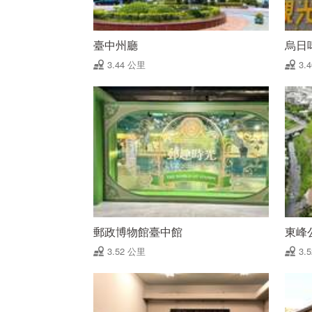
臺中州廳
烏日
3.44 公里
3.
郵政博物館臺中館
東峰
3.52 公里
3.