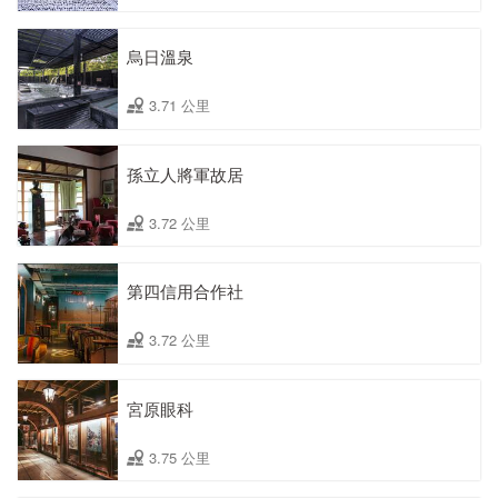
烏日溫泉
3.71 公里
孫立人將軍故居
3.72 公里
第四信用合作社
3.72 公里
宮原眼科
3.75 公里