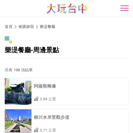
跳
到
開
主
要
首頁
食購旅宿
樂湜餐廳
內
容
區
樂湜餐廳-周邊景點
塊
共有 198 項結果
阿薩斯雕像
3.69 公里
柳川水岸景觀步道
3.71 公里