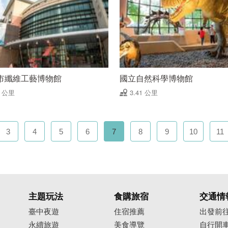
市纖維工藝博物館
國立自然科學博物館
4 公里
3.41 公里
3
4
5
6
7
8
9
10
11
主題玩法
食購旅宿
交通情
臺中夜遊
住宿推薦
出發前
永續旅遊
美食導覽
自行開