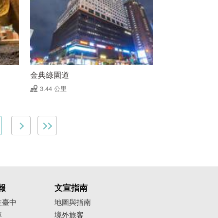
金典綠園道
3.44 公里
報
文宣指南
往臺中
地圖與指南
車
境外旅客