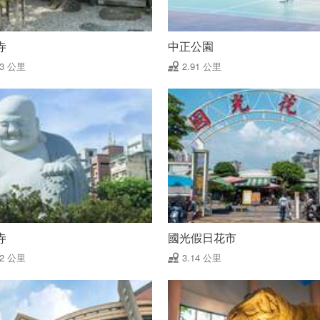
寺
中正公園
83 公里
2.91 公里
寺
國光假日花市
12 公里
3.14 公里