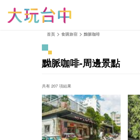
跳
到
主
要
內
:::
首頁
食購旅宿
黝脈咖啡
容
區
塊
黝脈咖啡-周邊景點
共有 207 項結果