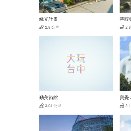
綠光計畫
菩薩
2.8 公里
2.
勤美術館
寶覺
3.04 公里
3.