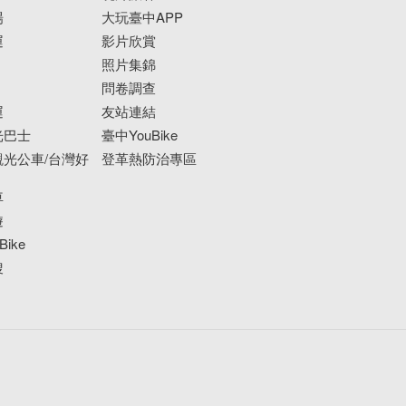
場
大玩臺中APP
運
影片欣賞
照片集錦
問卷調查
運
友站連結
光巴士
臺中YouBike
光公車/台灣好
登革熱防治專區
車
遊
ike
搜