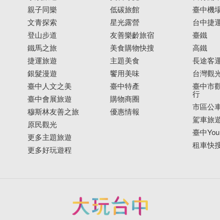
親子同樂
低碳旅館
臺中機
文青探索
星光露營
台中捷
登山步道
友善樂齡旅宿
臺鐵
鐵馬之旅
美食購物快搜
高鐵
捷運旅遊
主題美食
長途客
銀髮漫遊
饗用美味
台灣觀
臺中人文之美
臺中特產
臺中市觀
行
臺中會展旅遊
購物商圈
市區公
穆斯林友善之旅
優惠情報
駕車旅
原民觀光
臺中YouB
更多主題旅遊
租車快
更多好玩遊程