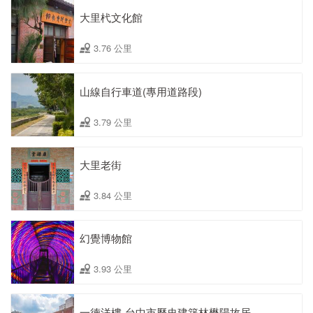
大里杙文化館
3.76 公里
山線自行車道(專用道路段)
3.79 公里
大里老街
3.84 公里
幻覺博物館
3.93 公里
一德洋樓ˍ台中市歷史建築林懋陽故居