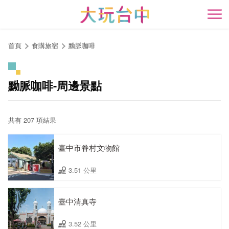
跳
到
開
主
要
首頁
食購旅宿
黝脈咖啡
內
容
區
黝脈咖啡-周邊景點
塊
共有 207 項結果
臺中市眷村文物館
3.51 公里
臺中清真寺
3.52 公里