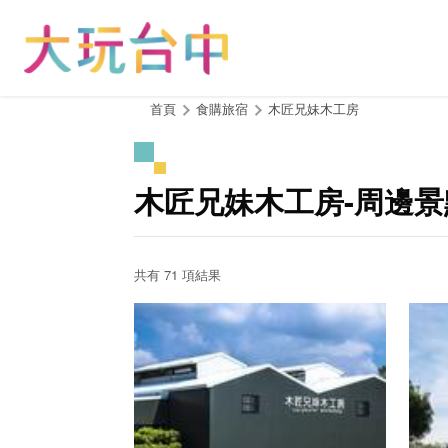
跳
到
主
要
內
:::
首頁
食購旅宿
木匠兄妹木工房
容
區
塊
木匠兄妹木工房-周邊景
共有 71 項結果