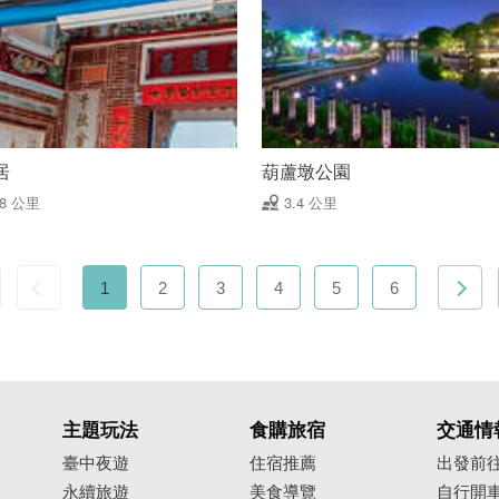
居
葫蘆墩公園
28 公里
3.4 公里
1
2
3
4
5
6
主題玩法
食購旅宿
交通情
臺中夜遊
住宿推薦
出發前
永續旅遊
美食導覽
自行開