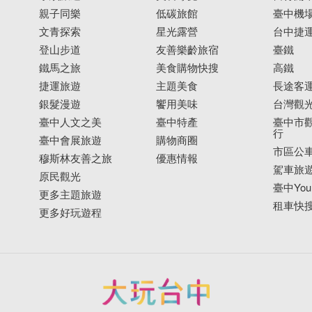
親子同樂
低碳旅館
臺中機
文青探索
星光露營
台中捷
登山步道
友善樂齡旅宿
臺鐵
鐵馬之旅
美食購物快搜
高鐵
捷運旅遊
主題美食
長途客
銀髮漫遊
饗用美味
台灣觀
臺中人文之美
臺中特產
臺中市觀
行
臺中會展旅遊
購物商圈
市區公
穆斯林友善之旅
優惠情報
駕車旅
原民觀光
臺中YouB
更多主題旅遊
租車快
更多好玩遊程