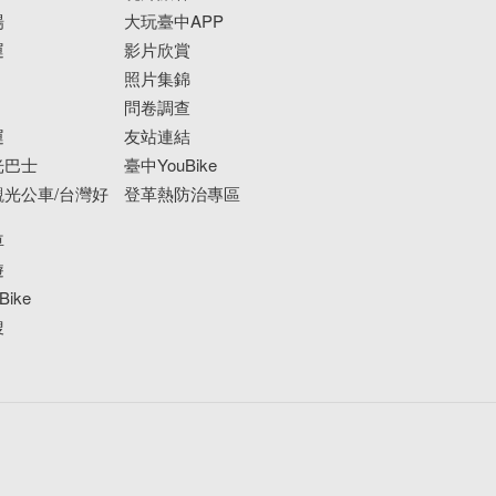
場
大玩臺中APP
運
影片欣賞
照片集錦
問卷調查
運
友站連結
光巴士
臺中YouBike
光公車/台灣好
登革熱防治專區
車
遊
ike
搜