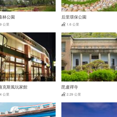
森林公園
后里環保公園
49 公里
1.6 公里
薩克斯風玩家館
毘盧禪寺
24 公里
2.29 公里