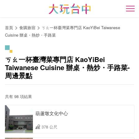
跳
到
開
主
要
首頁
食購旅宿
ㄎㄠ一杯臺灣菜專門店 KaoYiBei Taiwanese
內
Cuisine 辦桌・熱炒・手路菜
容
區
塊
ㄎㄠ一杯臺灣菜專門店 KaoYiBei
Taiwanese Cuisine 辦桌・熱炒・手路菜-
周邊景點
共有 98 項結果
葫蘆墩文化中心
378 公尺