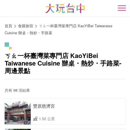
跳
到
開
主
要
首頁
食購旅宿
ㄎㄠ一杯臺灣菜專門店 KaoYiBei Taiwanese
內
Cuisine 辦桌・熱炒・手路菜
容
區
塊
ㄎㄠ一杯臺灣菜專門店 KaoYiBei
Taiwanese Cuisine 辦桌・熱炒・手路菜-
周邊景點
共有 98 項結果
豐原慈濟宮
1.52 公里