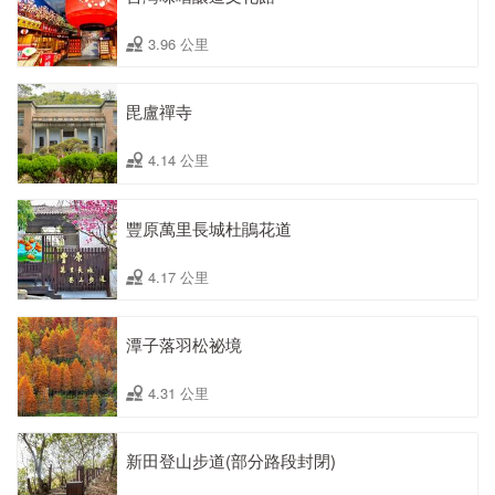
3.96 公里
毘盧禪寺
4.14 公里
豐原萬里長城杜鵑花道
4.17 公里
潭子落羽松祕境
4.31 公里
新田登山步道(部分路段封閉)