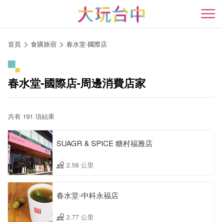
跳
到
開
主
要
首頁
食購旅宿
春水堂-國際店
內
容
區
春水堂-國際店-周邊消費店家
塊
共有 191 項結果
SUAGR & SPICE 糖村福雅店
2.58 公里
春水堂-中科永福店
2.77 公里