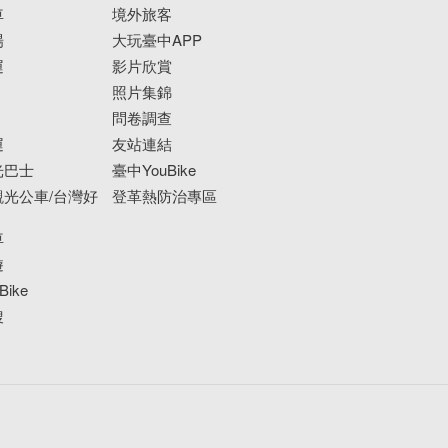
車
境外旅客
場
大玩臺中APP
運
影片欣賞
照片集錦
問卷調查
運
友站連結
光巴士
臺中YouBike
光公車/台灣好
登革熱防治專區
車
遊
ike
搜