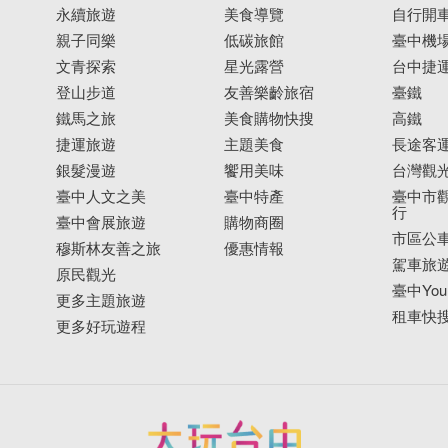
永續旅遊
美食導覽
自行開
親子同樂
低碳旅館
臺中機
文青探索
星光露營
台中捷
登山步道
友善樂齡旅宿
臺鐵
鐵馬之旅
美食購物快搜
高鐵
捷運旅遊
主題美食
長途客
銀髮漫遊
饗用美味
台灣觀
臺中人文之美
臺中特產
臺中市觀
行
臺中會展旅遊
購物商圈
市區公
穆斯林友善之旅
優惠情報
駕車旅
原民觀光
臺中YouB
更多主題旅遊
租車快
更多好玩遊程