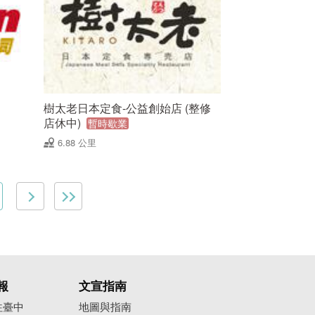
樹太老日本定食-公益創始店 (整修
店休中)
暫時歇業
6.88 公里
報
文宣指南
往臺中
地圖與指南