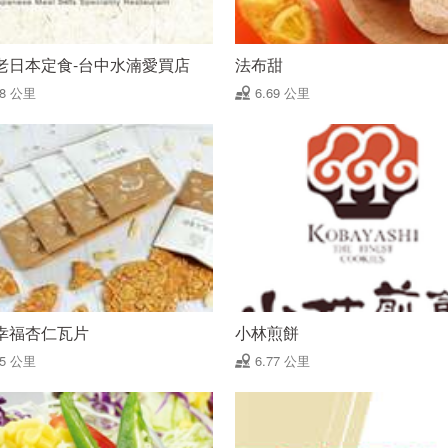
老日本定食-台中水湳愛買店
法布甜
68 公里
6.69 公里
幸福杏仁瓦片
小林煎餅
75 公里
6.77 公里