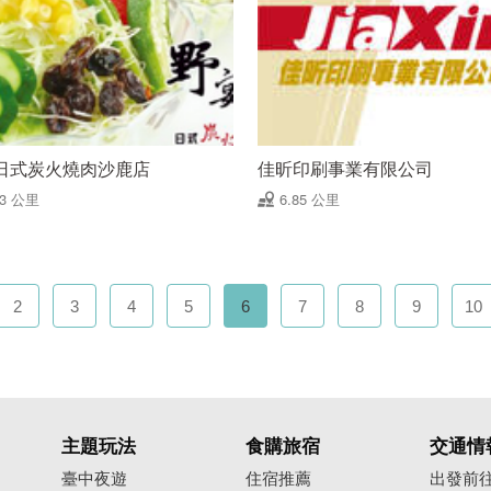
日式炭火燒肉沙鹿店
佳昕印刷事業有限公司
83 公里
6.85 公里
2
3
4
5
6
7
8
9
10
主題玩法
食購旅宿
交通情
臺中夜遊
住宿推薦
出發前