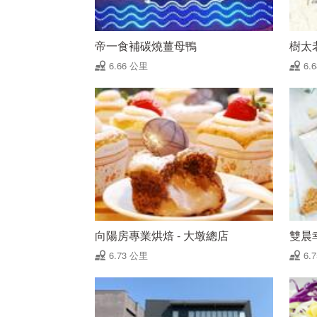
帝一食補碳燒薑母鴨
樹太
6.66 公里
6.
向陽房專業烘焙 - 大墩總店
雙晨
6.73 公里
6.