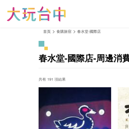
跳
到
主
要
內
:::
首頁
食購旅宿
春水堂-國際店
容
區
塊
春水堂-國際店-周邊消
共有 191 項結果