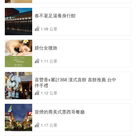
春不荖足湯養身行館
1.08 公里
婧仕女微旅
1.11 公里
喜豐香x審計368 漢式喜餅 喜餅推薦 台中
伴手禮
1.12 公里
冒煙的喬美式墨西哥餐廳
1.17 公里