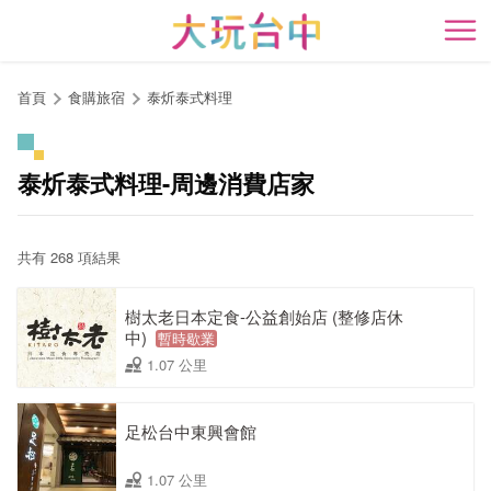
跳
到
開
主
要
首頁
食購旅宿
泰炘泰式料理
內
容
區
泰炘泰式料理-周邊消費店家
塊
共有 268 項結果
樹太老日本定食-公益創始店 (整修店休
中)
暫時歇業
1.07 公里
足松台中東興會館
1.07 公里