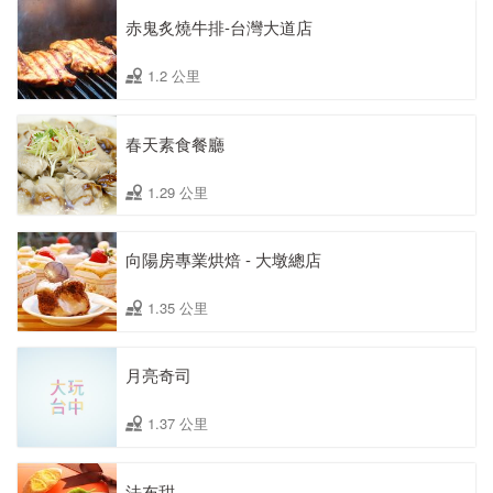
赤鬼炙燒牛排-台灣大道店
1.2 公里
春天素食餐廳
1.29 公里
向陽房專業烘焙 - 大墩總店
1.35 公里
月亮奇司
1.37 公里
法布甜