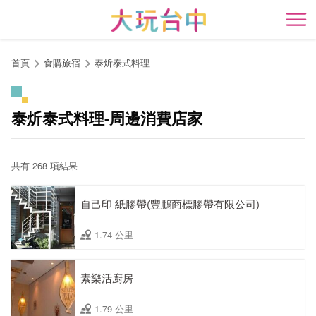
跳
到
開
主
要
首頁
食購旅宿
泰炘泰式料理
內
容
區
泰炘泰式料理-周邊消費店家
塊
共有 268 項結果
自己印 紙膠帶(豐鵬商標膠帶有限公司)
1.74 公里
素樂活廚房
1.79 公里