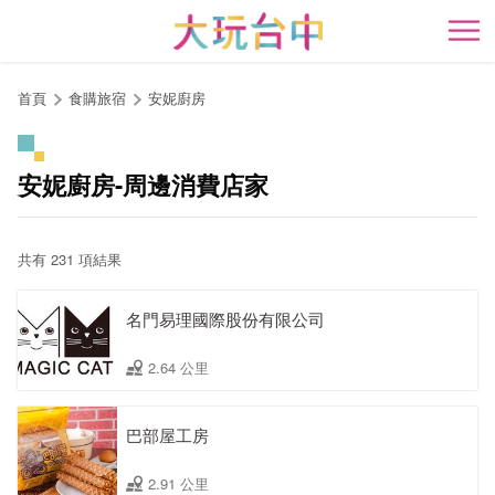
跳
到
開
主
要
首頁
食購旅宿
安妮廚房
內
容
區
安妮廚房-周邊消費店家
塊
共有 231 項結果
名門易理國際股份有限公司
2.64 公里
巴部屋工房
2.91 公里