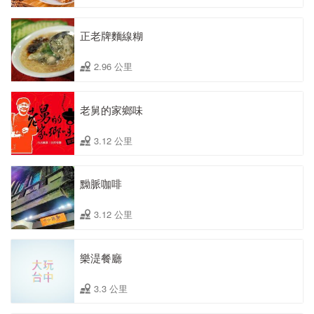
正老牌麵線糊
2.96 公里
老舅的家鄉味
3.12 公里
黝脈咖啡
3.12 公里
樂湜餐廳
3.3 公里