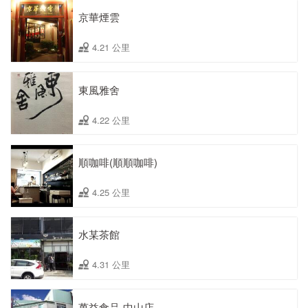
京華煙雲
4.21 公里
東風雅舍
4.22 公里
順咖啡(順順咖啡)
4.25 公里
水某茶館
4.31 公里
萬益食品-中山店