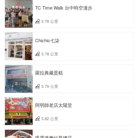
TC Time Walk 台中時空漫步
3.78 公里
Chichic七柒
3.78 公里
羅拉典藏蛋糕
3.79 公里
阿明師老店太陽堂
3.82 公里
瑪露連嫩仙草總店