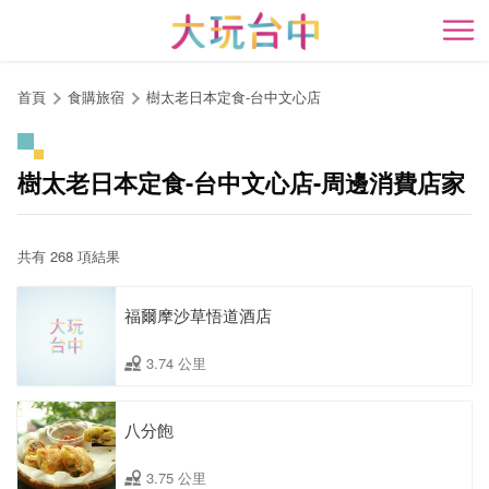
跳
到
開
主
要
首頁
食購旅宿
樹太老日本定食-台中文心店
內
容
區
樹太老日本定食-台中文心店-周邊消費店家
塊
共有 268 項結果
福爾摩沙草悟道酒店
3.74 公里
八分飽
3.75 公里