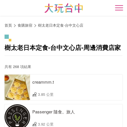
跳
到
開
主
要
首頁
食購旅宿
樹太老日本定食-台中文心店
內
容
區
樹太老日本定食-台中文心店-周邊消費店家
塊
共有 268 項結果
creammm.t
3.85 公里
Passenger 隨食。旅人
3.92 公里