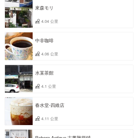
來森モリ
4.04 公里
中非咖啡
4.06 公里
水某茶館
4.1 公里
春水堂-四維店
4.11 公里
Reborn Antique 古董雜貨鋪