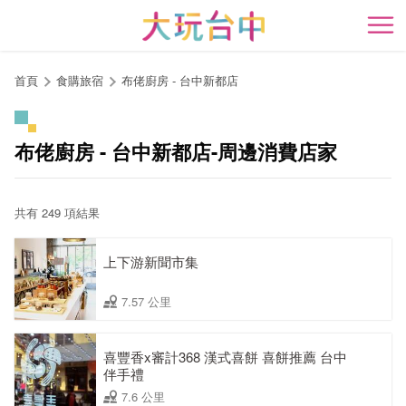
跳
到
開
主
要
首頁
食購旅宿
布佬廚房 - 台中新都店
內
容
區
布佬廚房 - 台中新都店-周邊消費店家
塊
共有 249 項結果
上下游新聞市集
7.57 公里
喜豐香x審計368 漢式喜餅 喜餅推薦 台中
伴手禮
7.6 公里