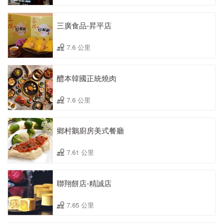
三廣食品-昇平店
7.6 公里
醴本韓國正統燒肉
7.6 公里
鄉村鵝廚房美式餐廳
7.61 公里
聯翔餅店-精誠店
7.65 公里