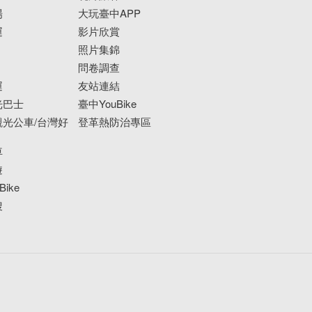
場
大玩臺中APP
運
影片欣賞
照片集錦
問卷調查
運
友站連結
光巴士
臺中YouBike
光公車/台灣好
登革熱防治專區
車
遊
ike
搜