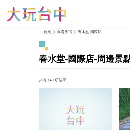
跳
到
主
要
內
:::
首頁
食購旅宿
春水堂-國際店
容
區
塊
春水堂-國際店-周邊景
共有 140 項結果