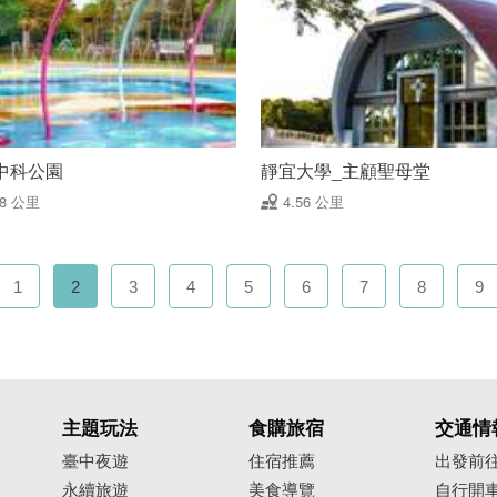
中科公園
靜宜大學_主顧聖母堂
38 公里
4.56 公里
1
2
3
4
5
6
7
8
9
主題玩法
食購旅宿
交通情
臺中夜遊
住宿推薦
出發前
永續旅遊
美食導覽
自行開