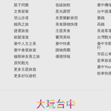
親子同樂
低碳旅館
臺中機
文青探索
星光露營
台中捷
登山步道
友善樂齡旅宿
臺鐵
鐵馬之旅
美食購物快搜
高鐵
捷運旅遊
主題美食
長途客
銀髮漫遊
饗用美味
台灣觀
臺中人文之美
臺中特產
臺中市觀
行
臺中會展旅遊
購物商圈
市區公
穆斯林友善之旅
優惠情報
駕車旅
原民觀光
臺中YouB
更多主題旅遊
租車快
更多好玩遊程