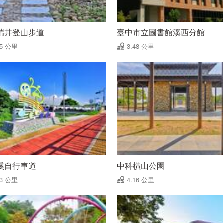
瑞井登山步道
臺中市立圖書館溪西分館
45 公里
3.48 公里
溪自行車道
中科橫山公園
63 公里
4.16 公里