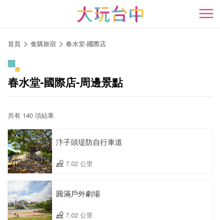
跳
到
開
主
要
首頁
食購旅宿
春水堂-國際店
內
容
區
春水堂-國際店-周邊景點
塊
共有 140 項結果
汴子頭堤防自行車道
7.02 公里
圓滿戶外劇場
7.02 公里