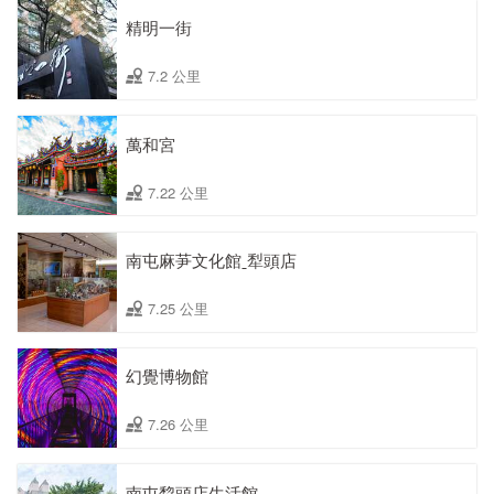
精明一街
7.2 公里
萬和宮
7.22 公里
南屯麻芛文化館ˍ犁頭店
7.25 公里
幻覺博物館
7.26 公里
南屯犂頭店生活館