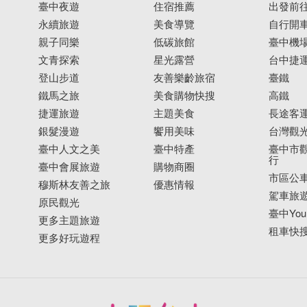
臺中夜遊
住宿推薦
出發前
永續旅遊
美食導覽
自行開
親子同樂
低碳旅館
臺中機
文青探索
星光露營
台中捷
登山步道
友善樂齡旅宿
臺鐵
鐵馬之旅
美食購物快搜
高鐵
捷運旅遊
主題美食
長途客
銀髮漫遊
饗用美味
台灣觀
臺中人文之美
臺中特產
臺中市觀
行
臺中會展旅遊
購物商圈
市區公
穆斯林友善之旅
優惠情報
駕車旅
原民觀光
臺中YouB
更多主題旅遊
租車快
更多好玩遊程