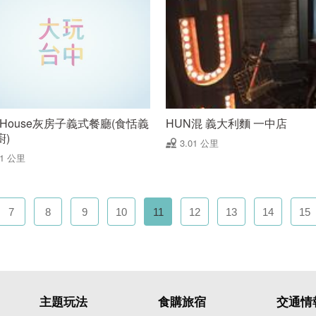
y House灰房子義式餐廳(食恬義
HUN混 義大利麵 一中店
廚)
3.01 公里
01 公里
7
8
9
10
11
12
13
14
15
主題玩法
食購旅宿
交通情