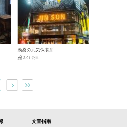
勁桑の元気保養所
3.01 公里
報
文宣指南