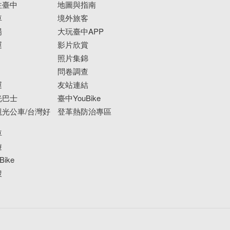
往臺中
地圖與指南
車
境外旅客
場
大玩臺中APP
運
影片欣賞
照片集錦
問卷調查
運
友站連結
光巴士
臺中YouBike
光公車/台灣好
登革熱防治專區
車
遊
ike
搜