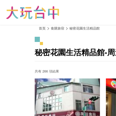
跳
到
主
要
內
:::
首頁
食購旅宿
秘密花園生活精品館
容
區
塊
秘密花園生活精品館-
共有 266 項結果