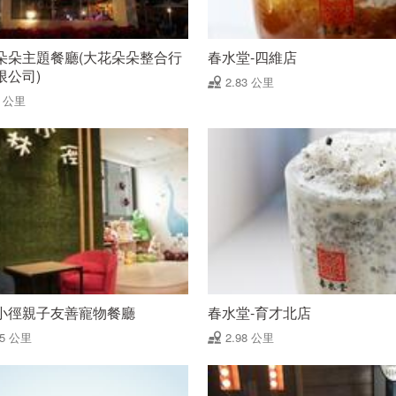
朵朵主題餐廳(大花朵朵整合行
春水堂-四維店
限公司)
2.83 公里
8 公里
小徑親子友善寵物餐廳
春水堂-育才北店
95 公里
2.98 公里