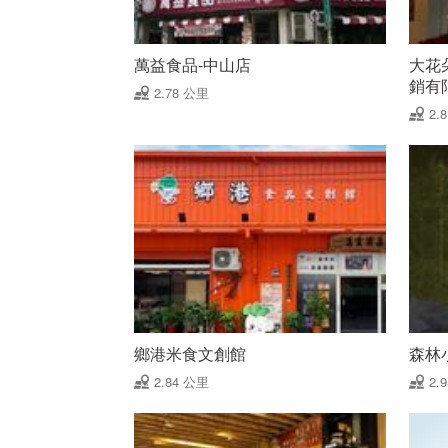
萬益食品-中山店
大花
銷有
2.78 公里
2.
鄉港米食文創館
森林
2.84 公里
2.