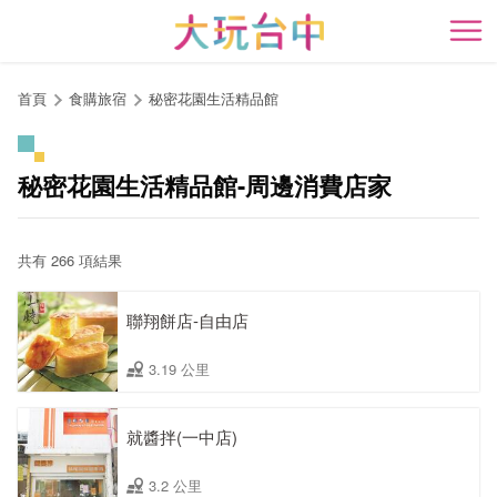
跳
到
開
主
要
首頁
食購旅宿
秘密花園生活精品館
內
容
區
秘密花園生活精品館-周邊消費店家
塊
共有 266 項結果
聯翔餅店-自由店
3.19 公里
就醬拌(一中店)
3.2 公里